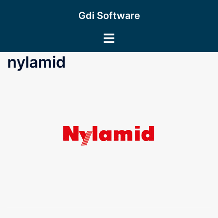
Saltar
Gdi Software
al
contenido
Alternar
menú
nylamid
Navegación