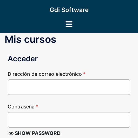
Saltar
Gdi Software
al
contenido
Alternar
menú
Mis cursos
Acceder
Dirección de correo electrónico
*
Contraseña
*
SHOW PASSWORD